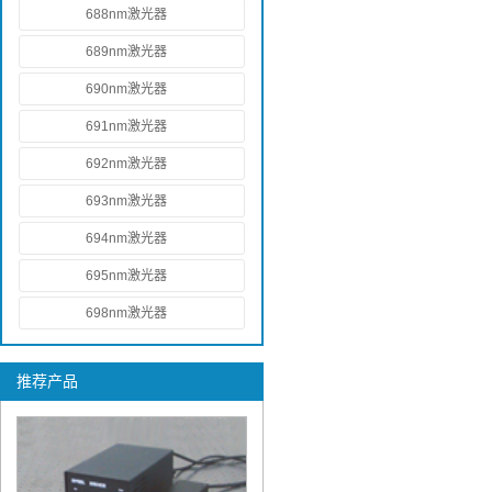
688nm激光器
689nm激光器
690nm激光器
691nm激光器
692nm激光器
693nm激光器
694nm激光器
695nm激光器
698nm激光器
推荐产品