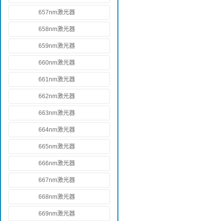
657nm激光器
658nm激光器
659nm激光器
660nm激光器
661nm激光器
662nm激光器
663nm激光器
664nm激光器
665nm激光器
666nm激光器
667nm激光器
668nm激光器
669nm激光器