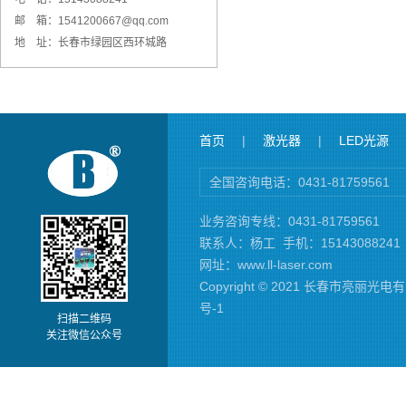
邮 箱：1541200667@qq.com
地 址：长春市绿园区西环城路
首页
|
激光器
|
LED光源
全国咨询电话：0431-81759561
业务咨询专线：0431-81759561
联系人：杨工
手机：15143088241
网址：
www.ll-laser.com
Copyright © 2021 长春市亮丽
号-1
扫描二维码
关注微信公众号