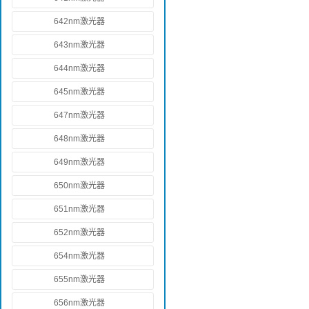
642nm激光器
643nm激光器
644nm激光器
645nm激光器
647nm激光器
648nm激光器
649nm激光器
650nm激光器
651nm激光器
652nm激光器
654nm激光器
655nm激光器
656nm激光器