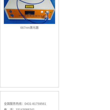
667nm激光器
全国服务热线：0431-81759561
电 话：15143088241