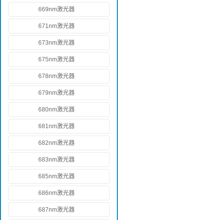
669nm激光器
671nm激光器
673nm激光器
675nm激光器
678nm激光器
679nm激光器
680nm激光器
681nm激光器
682nm激光器
683nm激光器
685nm激光器
686nm激光器
687nm激光器