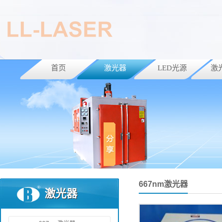
首页
激光器
LED光源
激
667nm激光器
激光器