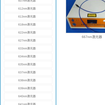
607nm激光器
612nm激光器
613nm激光器
618nm激光器
622nm激光器
667nm激光器
627nm激光器
633nm激光器
634nm激光器
635nm激光器
637nm激光器
638nm激光器
639nm激光器
640nm激光器
641nm激光器