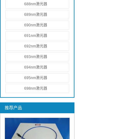
688nm激光器
689nm激光器
690nm激光器
691nm激光器
692nm激光器
693nm激光器
694nm激光器
695nm激光器
698nm激光器
推荐产品