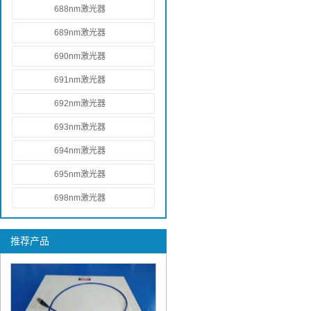
688nm激光器
689nm激光器
690nm激光器
691nm激光器
692nm激光器
693nm激光器
694nm激光器
695nm激光器
698nm激光器
推荐产品