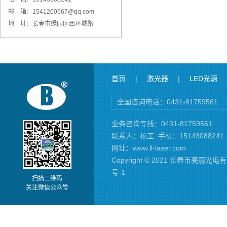
邮 箱：1541200667@qq.com
地 址：长春市绿园区西环城路
首页
|
激光器
|
LED光源
全国咨询电话：0431-81759561
业务咨询专线：0431-81759561
联系人：杨工
手机：15143088241
网址：
www.ll-laser.com
Copyright © 2021 长春市亮丽
号-1
扫描二维码
关注微信公众号