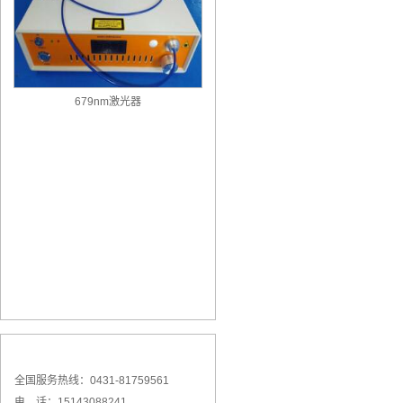
679nm激光器
全国服务热线：0431-81759561
电 话：15143088241